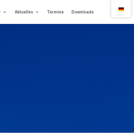
r
Aktu­el­les
Ter­mi­ne
Down­loads