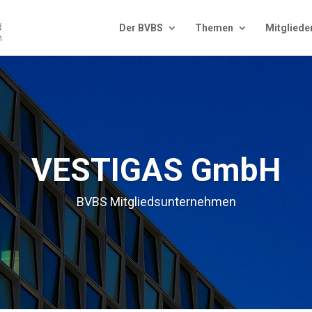
Der BVBS
The­men
Mit­glie­de
VESTIGAS GmbH
BVBS Mit­glieds­un­ter­neh­men