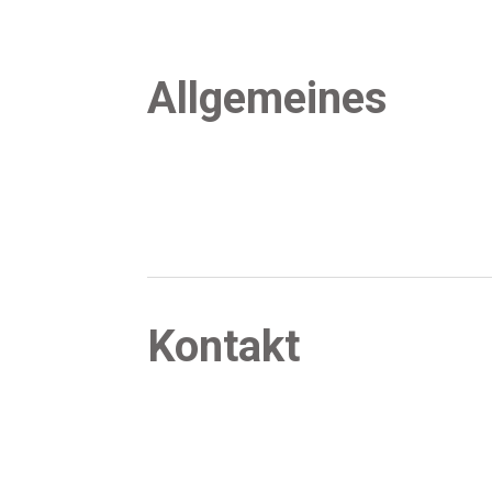
All­ge­mei­nes
Kon­takt