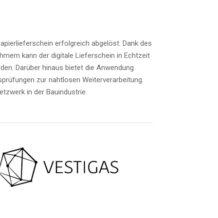
pier­lie­fer­schein erfolg­reich abge­löst. Dank des
mern kann der digi­ta­le Lie­fer­schein in Echt­zeit
er­den. Dar­über hin­aus bie­tet die Anwen­dung
ü­fun­gen zur naht­lo­sen Wei­ter­ver­ar­bei­tung.
Netz­werk in der Bauindustrie.