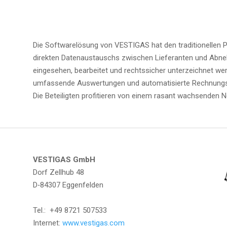
Die Soft­ware­lö­sung von VESTIGAS hat den tra­di­tio­nel­len Pa
direk­ten Daten­aus­tauschs zwi­schen Lie­fe­ran­ten und Abneh­
ein­ge­se­hen, bear­bei­tet und rechts­si­cher unter­zeich­net w
umfas­sen­de Aus­wer­tun­gen und auto­ma­ti­sier­te Rech­nungs­pr
Die Betei­lig­ten pro­fi­tie­ren von einem rasant wach­sen­den 
VESTIGAS GmbH
Dorf Zell­hub 48
D‑84307 Eggenfelden
Tel.: +49 8721 507533
Inter­net:
www.vestigas.com