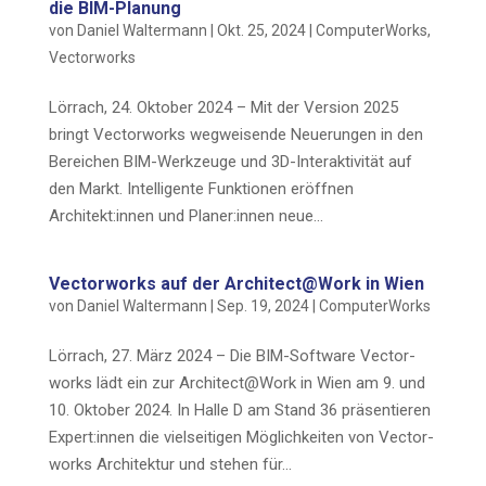
die BIM-Planung
von
Daniel Waltermann
|
Okt. 25, 2024
|
ComputerWorks
,
Vectorworks
Lör­rach, 24. Okto­ber 2024 – Mit der Ver­si­on 2025
bringt Vec­tor­works weg­wei­sen­de Neue­run­gen in den
Berei­chen BIM-Werk­zeu­ge und 3D-Inter­ak­ti­vi­tät auf
den Markt. Intel­li­gen­te Funk­tio­nen eröff­nen
Architekt:innen und Planer:innen neue...
Vec­tor­works auf der Architect@Work in Wien
von
Daniel Waltermann
|
Sep. 19, 2024
|
ComputerWorks
Lör­rach, 27. März 2024 – Die BIM-Soft­ware Vec­tor­
works lädt ein zur Architect@Work in Wien am 9. und
10. Okto­ber 2024. In Hal­le D am Stand 36 prä­sen­tie­ren
Expert:innen die viel­sei­ti­gen Mög­lich­kei­ten von Vec­tor­
works Archi­tek­tur und ste­hen für...