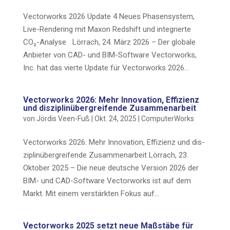
Vec­tor­works 2026 Update 4 Neu­es Pha­sen­sys­tem,
Live-Ren­de­ring mit Maxon Reds­hift und inte­grier­te
CO₂-Analyse Lör­rach, 24. März 2026 – Der glo­ba­le
Anbie­ter von CAD- und BIM-Soft­ware Vec­tor­works,
Inc. hat das vier­te Update für Vec­tor­works 2026...
Vec­tor­works 2026: Mehr Inno­va­ti­on, Effi­zi­enz
und dis­zi­plin­über­grei­fen­de Zusammenarbeit
von
Jördis Veen-Fuß
|
Okt. 24, 2025
|
ComputerWorks
Vec­tor­works 2026: Mehr Inno­va­ti­on, Effi­zi­enz und dis­
zi­plin­über­grei­fen­de Zusammenarbeit Lör­rach, 23.
Okto­ber 2025 – Die neue deut­sche Ver­si­on 2026 der
BIM- und CAD-Soft­ware Vec­tor­works ist auf dem
Markt. Mit einem ver­stärk­ten Fokus auf...
Vec­tor­works 2025 setzt neue Maß­stä­be für