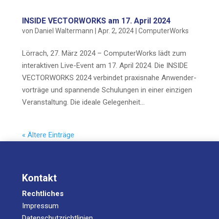
INSIDE VECTORWORKS am 17. April 2024
von
Daniel Waltermann
|
Apr. 2, 2024
|
ComputerWorks
Lör­rach, 27. März 2024 – Com­pu­ter­Works lädt zum
inter­ak­ti­ven Live-Event am 17. April 2024. Die INSIDE
VECTORWORKS 2024 ver­bin­det pra­xis­na­he Anwen­der­
vor­trä­ge und span­nen­de Schu­lun­gen in einer ein­zi­gen
Ver­an­stal­tung. Die idea­le Gele­gen­heit...
« Ältere Einträge
Kontakt
Rechtliches
Impressum
Datenschutzrichtlinien