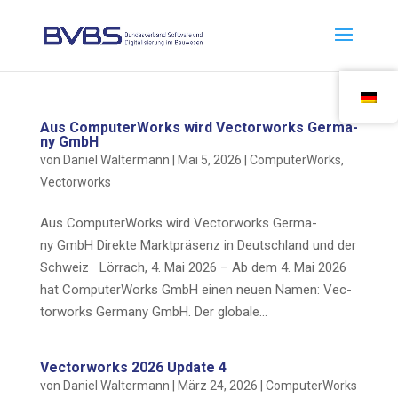
Aus Com­pu­ter­Works wird Vec­tor­works Ger­ma­
ny GmbH
von
Daniel Waltermann
|
Mai 5, 2026
|
ComputerWorks
,
Vectorworks
Aus Com­pu­ter­Works wird Vec­tor­works Ger­ma­
ny GmbH Direk­te Markt­prä­senz in Deutsch­land und der
Schweiz Lör­rach, 4. Mai 2026 – Ab dem 4. Mai 2026
hat Com­pu­ter­Works GmbH einen neu­en Namen: Vec­
tor­works Ger­ma­ny GmbH. Der glo­ba­le...
Vec­tor­works 2026 Update 4
von
Daniel Waltermann
|
März 24, 2026
|
ComputerWorks