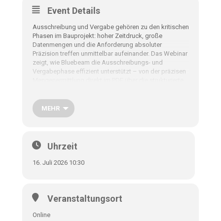
Event Details
Ausschreibung und Vergabe gehören zu den kritischen
Phasen im Bauprojekt: hoher Zeitdruck, große
Datenmengen und die Anforderung absoluter
Präzision treffen unmittelbar aufeinander. Das Webinar
zeigt, wie Bluebeam die Ausschreibungs- und
Vergabephase effizient unterstützt – von der präzisen
Mengenermittlung direkt im PDF über die strukturierte
Prüfung von Ausschreibungsunterlagen bis hin zur
transparenten Kommunikation mit Bietern. Der Fokus
liegt auf einer praxisnahen Live-Demo.
MEHR
Themen:
Präzise Mengenermittlung direkt im PDF
Uhrzeit
Automatischer Export strukturierter Daten für die
16. Juli 2026 10:30
Kalkulation
Effiziente Prüfung und Kommentierung von
Veranstaltungsort
Ausschreibungsunterlagen
Online
Durchgängige Kommunikation mit Bietern ohne