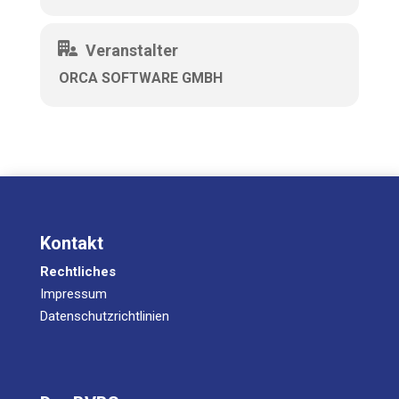
Ort:
Online
Veranstalter
Referenten:
Brigitter Förster
Christian Pacher
ORCA SOFTWARE GMBH
Weitere Informationen und die Möglichkeit zur
Anmeldung
gibt es
hier
.
Die Teilnahme ist kostenfrei. Das Webinar wird
aufgezeichnet. Alle registrierten Teilnehmer
erhalten im Anschluss an den Live-Termin einen
Link zur Aufzeichnung.
Kontakt
Rechtliches
Impressum
Datenschutzrichtlinien