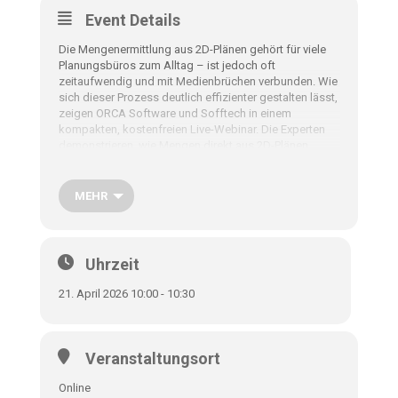
Event Details
Die Mengenermittlung aus 2D-Plänen gehört für viele
Planungsbüros zum Alltag – ist jedoch oft
zeitaufwendig und mit Medienbrüchen verbunden. Wie
sich dieser Prozess deutlich effizienter gestalten lässt,
zeigen ORCA Software und Sofftech in einem
kompakten, kostenfreien Live-Webinar. Die Experten
demonstrieren, wie Mengen direkt aus 2D-Plänen
grafisch ermittelt und nahtlos in die AVA-Software
übernommen werden können. Mit GRAVA connect
lassen sich Planinformationen strukturiert auswerten
MEHR
und die ermittelten Mengen unmittelbar in ORCA AVA
weiterverarbeiten. Dadurch entsteht ein durchgängiger
Workflow von der Planbasis bis zum
Leistungsverzeichnis. Ergänzend geben die Referenten
Uhrzeit
praktische Tipps für den effizienten Einsatz im
Arbeitsalltag. Das Webinar richtet sich an Architekten,
21. April 2026 10:00 - 10:30
Ingenieure, Fachplaner und alle, die ihre
Mengenermittlung aus 2D-Plänen vereinfachen und
ihren AVA-Workflow optimieren möchten.
Veranstaltungsort
Datum
:
Dienstag, 21.04.2026
Online
Zeit
:
10:00 – 10:30 Uhr