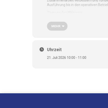
Zusammenarbeit verbessern und fundier
Ausführung bis in den operativen Betrie
Themen des Webinars:
Daten und Stakeholder über den ge
MEHR
Transparenz und Steuerbarkeit in 
Wie digitale Zwillinge Entscheidung
Projekte unter laufendem Betrieb e
Uhrzeit
Zusammenarbeit im Ökosystem mit
21. Juli 2026 10:00 - 11:00
Datum
:
Dienstag, 21.07.2026
Zeit
:
10:00 – 11:00 Uhr
Ort:
Online
Referenten:
Muhammad Ali Shahid (Fr
Hendrik M. Würz (Frauenho