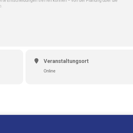
te Entscheidungen treffen können – von der Planung über die
b.
samten Projektlebenszyklus verbinden
komplexen Bauprojekten erhöhen
sprozesse verbessern
ffizient umsetzen
Veranstaltungsort
 offenen Standards
Online
auenhofer IGD)
fer IGD)